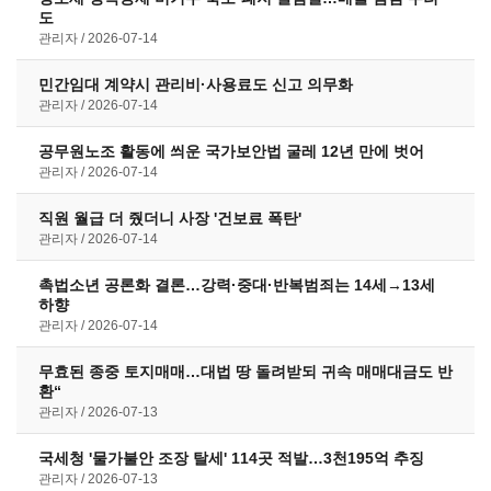
도
관리자
2026-07-14
민간임대 계약시 관리비·사용료도 신고 의무화
관리자
2026-07-14
공무원노조 활동에 씌운 국가보안법 굴레 12년 만에 벗어
관리자
2026-07-14
직원 월급 더 줬더니 사장 '건보료 폭탄'
관리자
2026-07-14
촉법소년 공론화 결론…강력·중대·반복범죄는 14세→13세
하향
관리자
2026-07-14
무효된 종중 토지매매…대법 땅 돌려받되 귀속 매매대금도 반
환“
관리자
2026-07-13
국세청 '물가불안 조장 탈세' 114곳 적발…3천195억 추징
관리자
2026-07-13