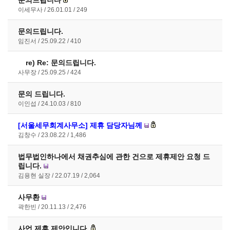
문의드립니다
이세무사
26.01.01
249
문의드립니다.
임진서
25.09.22
410
re)
Re: 문의드립니다.
사무장
25.09.25
424
문의 드립니다.
이인섭
24.10.03
810
[서울세무회계사무소] 제휴 담당자님께
김창수
23.08.22
1,486
법무법인하나에서 채권추심에 관한 건으로 제휴제안 요청 드
립니다.
김용현 실장
22.07.19
2,064
사무환
곽한빈
20.11.13
2,476
사업 제휴 제안입니다.