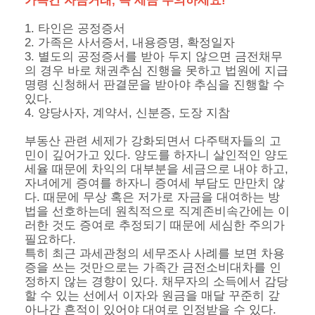
가족간 자금거래, 꼭 세금 주의하세요!
1. 타인은 공정증서
2. 가족은 사서증서, 내용증명, 확정일자
3. 별도의 공정증서를 받아 두지 않으면 금전채무
의 경우 바로 채권추심 진행을 못하고 법원에 지급
명령 신청해서 판결문을 받아야 추심을 진행할 수
있다.
4. 양당사자, 계약서, 신분증, 도장 지참
부동산 관련 세제가 강화되면서 다주택자들의 고
민이 깊어가고 있다. 양도를 하자니 살인적인 양도
세율 때문에 차익의 대부분을 세금으로 내야 하고,
자녀에게 증여를 하자니 증여세 부담도 만만치 않
다. 때문에 무상 혹은 저가로 자금을 대여하는 방
법을 선호하는데 원칙적으로 직계존비속간에는 이
러한 것도 증여로 추정되기 때문에 세심한 주의가
필요하다.
특히 최근 과세관청의 세무조사 사례를 보면 차용
증을 쓰는 것만으로는 가족간 금전소비대차를 인
정하지 않는 경향이 있다. 채무자의 소득에서 감당
할 수 있는 선에서 이자와 원금을 매달 꾸준히 갚
아나간 흔적이 있어야 대여로 인정받을 수 있다.