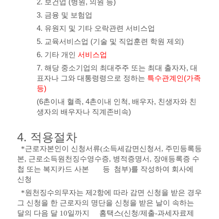
2.
보건업
(
병원
,
의원 등
)
3.
금융 및 보험업
4.
유원지 및 기타 오락관련 서비스업
5.
교육서비스업
(
기술 및 직업훈련 학원 제외
)
6.
기타 개인
서비스업
7.
해당 중소기업의 최대주주 또는 최대 출자자
,
대
표자나 그와 대통령령으로 정하는
특수관계인(가족
등)
(6
촌이내 혈족
, 4
촌이내 인척
,
배우자
,
친생자와 친
생자의 배우자나 직계존비속
)
4.
적용절차
*
근로자본인이 신청서류
(
소득세감면신청서
,
주민등록등
본
,
근로소득원천징수영수증
,
병적증명서
,
장애등록증 수
첩 또는 복지카드 사본 등 첨부
)
를 작성하여 회사에
신청
*
원천징수의무자는 제
2
항에 따라 감면 신청을 받은 경우
그 신청을 한 근로자의 명단을 신청을 받은 날이 속하는
달의 다음 달
10
일까지 홈택스
(
신청
/
제출
-
과세자료제