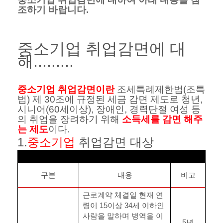
조하기 바랍니다.
중소기업 취업감면에 대
해.........
중소기업 취업감면이란
조세특례제한법
(
조특
법
)
제
30
조에 규정된 세금 감면 제도로 청년
,
시니어
(60
세이상
),
장애인
,
경력단절 여성 등
의 취업을 장려하기 위해
소득세를 감면 해주
는 제도
이다
.
1.
중소기업
취업감면 대상
구분
내용
비고
근로계약 체결일 현재 연
령이
15
이상
34
세 이하인
사람을 말하며 병역을 이
5
년