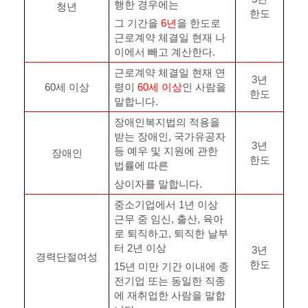
행한 경우에는
청년
한도
그 기간을
6
년
을 한도로
근로계약 체결일 현재 나
이에서 빼고 계산한다
.
근로계약 체결일 현재 연
3
년
60
세 이상
령이
60
세 이상
인 사람을
한도
말합니다
.
장애인복지법의 적용을
받는 장애인
,
국가유공자
3
년
등 예우 및 지원에 관한
장애인
한도
법률에 따른
상이자를 말합니다
.
중소기업에서
1
년 이상
근무 중 임신
,
출산
,
육아
로 퇴직하고
,
퇴직한 날부
터
2
년 이상
3
년
경력단절여성
한도
15
년 미만 기간 이내에 종
전기업 또는 동일한 직종
에 재취업한 사람을 말합