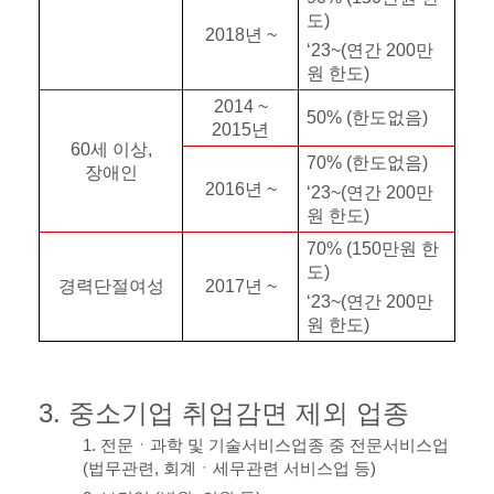
도
)
2018
년
~
‘23~(
연간
200
만
원 한도
)
2014 ~
50% (
한도없음
)
2015
년
60
세 이상
,
70% (
한도없음
)
장애인
2016
년
~
‘23~(
연간
200
만
원 한도
)
70% (150
만원 한
도
)
경력단절여성
2017
년
~
‘23~(
연간
200
만
원 한도
)
3.
중소기업 취업감면 제외 업종
1.
전문
ㆍ
과학 및 기술서비스업종 중 전문서비스업
(
법무관련
,
회계
ㆍ
세무관련 서비스업 등
)