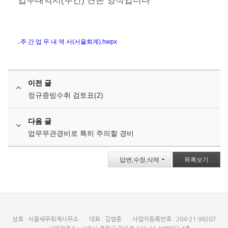
업무내역서(주간) 견본 양식입니다
.
주 간 업 무 내 역 서(서울회계).hwpx
이전 글
정규증빙수취 검토표(2)
다음 글
업무무관경비로 특히 주의할 경비
답변,수정,삭제
목록보기
상호 : 서울세무회계사무소
대표 : 김영훈
사업자등록번호 : 204-21-99207