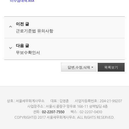
미수금내역.xlsx
이전 글
근로기준법 유의사항
다음 글
무보수확인서
답변,수정,삭제
목록보기
상호 : 서울세무회계사무소
대표 : 김영훈
사업자등록번호 : 204-21-99207
사업장주소 : 서울시 중랑구 망우로 166-11 성력빌딩 4층
02-2207-7550
전화 :
팩스 : 02-2207-0430
COPYRIGHTⓒ 2017 서울세무회계사무소. ALL RIGHTS RESERVED.