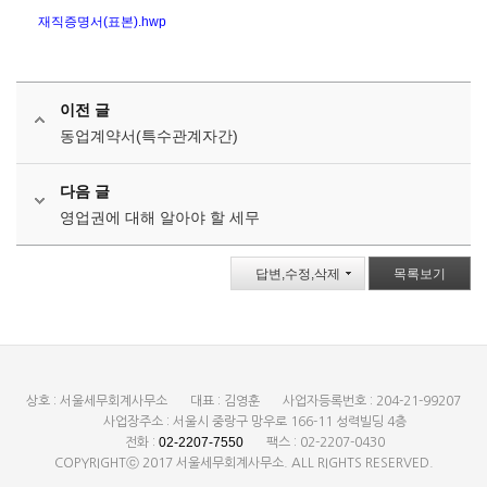
재직증명서(표본).hwp
이전 글
동업계약서(특수관계자간)
다음 글
영업권에 대해 알아야 할 세무
답변,수정,삭제
목록보기
상호 : 서울세무회계사무소
대표 : 김영훈
사업자등록번호 : 204-21-99207
사업장주소 : 서울시 중랑구 망우로 166-11 성력빌딩 4층
02-2207-7550
전화 :
팩스 : 02-2207-0430
COPYRIGHTⓒ 2017 서울세무회계사무소. ALL RIGHTS RESERVED.