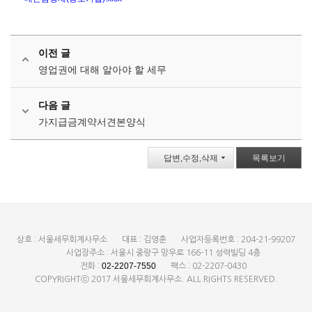
이전 글
영업권에 대해 알아야 할 세무
다음 글
가지급금계약서견본양식
답변,수정,삭제
목록보기
상호 : 서울세무회계사무소
대표 : 김영훈
사업자등록번호 : 204-21-99207
사업장주소 : 서울시 중랑구 망우로 166-11 성력빌딩 4층
02-2207-7550
전화 :
팩스 : 02-2207-0430
COPYRIGHTⓒ 2017 서울세무회계사무소. ALL RIGHTS RESERVED.