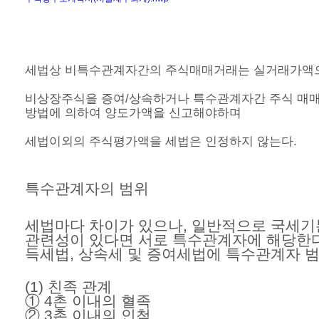
세법상 비특수관계자간의 주식매매거래는 실거래가액
비상장주식을
증여/상속
하거나 특수관계자간 주식 매
방법에 의하여 양도가액을 신고해야하며
세법이외의 주식평가액을 세법은 인정하지 않는다.
특수관계자의 범위
세법마다 차이가 있으나, 일반적으로
국세기
관련성이 있다면 서로 특수관계자에 해당한다고
득세법, 상속세 및 증여세법에 특수관계자 범
(1) 친족 관계
① 4촌 이내의 혈족
② 3촌 이내의 인척