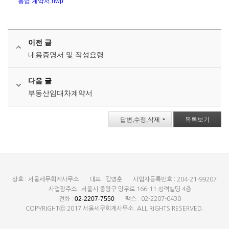
동업 계약서.hwp
이전 글
내용증명서 및 작성요령
다음 글
부동산임대차계약서
답변,수정,삭제
목록보기
상호 : 서울세무회계사무소
대표 : 김영훈
사업자등록번호 : 204-21-99207
사업장주소 : 서울시 중랑구 망우로 166-11 성력빌딩 4층
02-2207-7550
전화 :
팩스 : 02-2207-0430
COPYRIGHTⓒ 2017 서울세무회계사무소. ALL RIGHTS RESERVED.