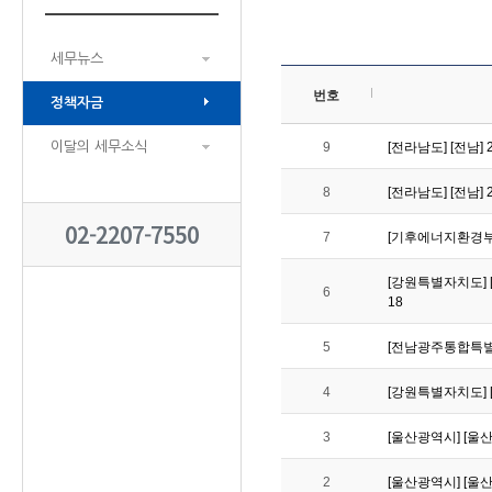
세무뉴스
번호
정책자금
이달의 세무소식
9
[전라남도] [전남
8
[전라남도] [전남
02-2207-7550
7
[기후에너지환경부] 
[강원특별자치도] [
6
18
5
[전남광주통합특별시
4
[강원특별자치도] 
3
[울산광역시] [울산
2
[울산광역시] [울산